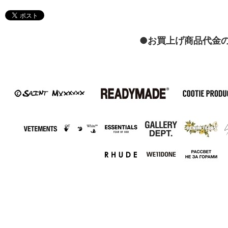
●お買上げ商品代金の