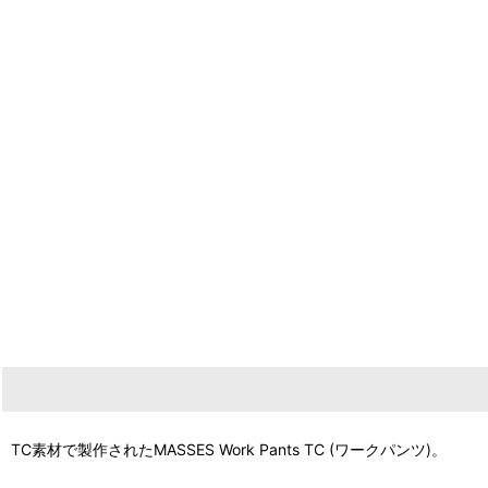
TC素材で製作されたMASSES Work Pants TC (ワークパンツ)。