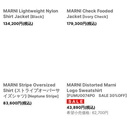
MARNI Lightweight Nylon
MARNI Check Fooded
Shirt Jacket
Jacket
[
Black
]
[
Ivory Check
]
134,200
円
(税込)
179,300
円
(税込)
MARNI Stripe Oversized
MARNI Distorted Marni
Shirt (ストライプオーバーサ
Logo Sweatshirt
イズシャツ)
[
FUMU0074PO SALE 30%OFF
]
[
Neptune Stripe
]
83,600
円
(税込)
43,890
円
(税込)
希望小売価格
:
62,700
円