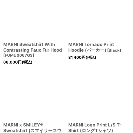
MARNI Sweatshirt With
MARNI Tornado Print
Contrasting Faux Fur Hood
Hoodie (パーカー)
[
Black
]
[
FUMU0067QS
]
81,400
円
(税込)
88,000
円
(税込)
MARNI x SMILEY®
MARNI Logo Print L/S T-
Sweatshirt (スマイリースウ
Shirt (ロングTシャツ)