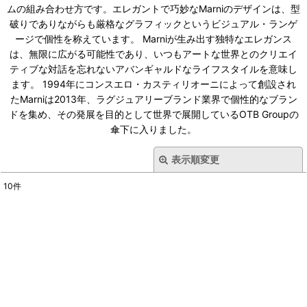
ムの組み合わせ方です。エレガントで巧妙なMarniのデザインは、型
破りでありながらも厳格なグラフィックというビジュアル・ランゲ
ージで個性を称えています。 Marniが生み出す独特なエレガンス
は、無限に広がる可能性であり、いつもアートな世界とのクリエイ
ティブな対話を忘れないアバンギャルドなライフスタイルを意味し
ます。 1994年にコンスエロ・カスティリオーニによって創設され
たMarniは2013年、ラグジュアリーブランド業界で個性的なブラン
ドを集め、その発展を目的として世界で展開しているOTB Groupの
傘下に入りました。
表示順変更
閉じる
10
件
表示数
:
在庫あり
並び順
:
絞り込む