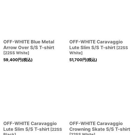
OFF-WHITE Blue Metal
OFF-WHITE Caravaggio
Arrow Over S/S T-shirt
Lute Slim S/S T-shirt
[
22SS
[
22SS White
]
White
]
59,400
円
(税込)
51,700
円
(税込)
OFF-WHITE Caravaggio
OFF-WHITE Caravaggio
Lute Slim S/S T-shirt
Crowning Skate S/S T-shirt
[
22SS
Black
]
[
22SS White
]