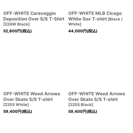
OFF-WHITE Caravaggio
OFF-WHITE MLB Cicago
Deposition Over S/S T-Shirt
White Sox T-shirt
[
Black /
[
22AW Black
]
White
]
52,800
円
(税込)
44,000
円
(税込)
OFF-WHITE Weed Arrows
OFF-WHITE Weed Arrows
Over Skate S/S T-shirt
Over Skate S/S T-shirt
[
22SS White
]
[
22SS Black
]
59,400
円
(税込)
59,400
円
(税込)