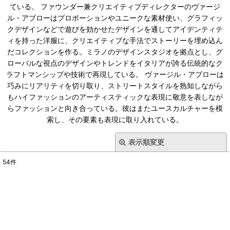
ている。 ファウンダー兼クリエイティブディレクターのヴァージ
ル・アブローはプロポーションやユニークな素材使い、グラフィッ
クデザインなどで遊びを効かせたデザインを通してアイデンティテ
ィを持った洋服に、クリエイティブな手法でストーリーを埋め込ん
だコレクションを作る。ミラノのデザインスタジオを拠点とし、グ
ローバルな視点のデザインやトレンドをイタリアが誇る伝統的なク
ラフトマンシップや技術で再現している。 ヴァージル・アブローは
巧みにリアリティを切り取り、ストリートスタイルを熟知しながら
もハイファッションのアーティスティックな表現に敬意を表しなが
らファッションと向き合っている。彼はまたユースカルチャーを模
索し、その要素も表現に取り入れている。
表示順変更
閉じる
54
件
表示数
:
在庫あり
並び順
: