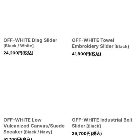
OFF-WHITE Diag Slider
OFF-WHITE Towel
[
Black / White
]
Embroidery Slider
[
Black
]
24,200
円
(税込)
41,800
円
(税込)
OFF-WHITE Low
OFF-WHITE Industrial Belt
Vulcanized Canvas/Suede
Slider
[
Black
]
Sneaker
[
Black / Navy
]
29,700
円
(税込)
51,700
円
(税込)