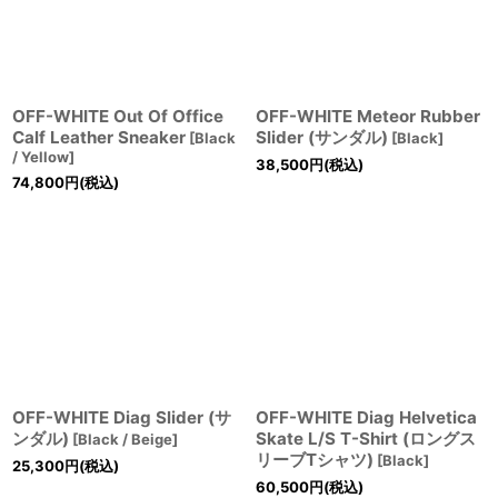
OFF-WHITE Out Of Office
OFF-WHITE Meteor Rubber
Calf Leather Sneaker
Slider (サンダル)
[
Black
[
Black
]
/ Yellow
]
38,500
円
(税込)
74,800
円
(税込)
OFF-WHITE Diag Slider (サ
OFF-WHITE Diag Helvetica
ンダル)
Skate L/S T-Shirt (ロングス
[
Black / Beige
]
リーブTシャツ)
[
Black
]
25,300
円
(税込)
60,500
円
(税込)