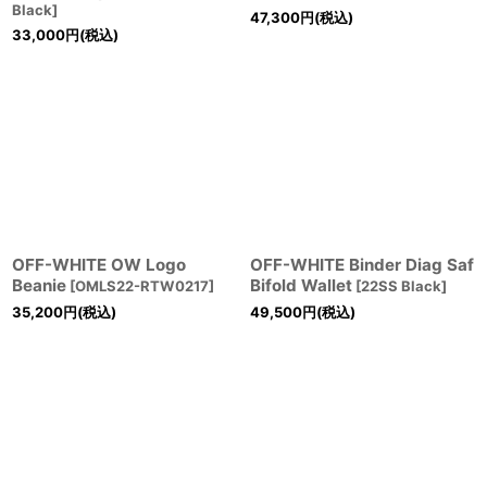
Black
]
47,300
円
(税込)
33,000
円
(税込)
OFF-WHITE OW Logo
OFF-WHITE Binder Diag Saf
Beanie
Bifold Wallet
[
OMLS22-RTW0217
]
[
22SS Black
]
35,200
円
(税込)
49,500
円
(税込)