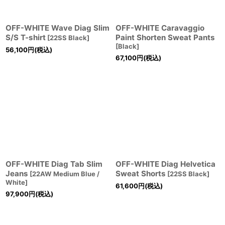
OFF-WHITE Wave Diag Slim
OFF-WHITE Caravaggio
S/S T-shirt
Paint Shorten Sweat Pants
[
22SS Black
]
[
Black
]
56,100
円
(税込)
67,100
円
(税込)
OFF-WHITE Diag Tab Slim
OFF-WHITE Diag Helvetica
Jeans
Sweat Shorts
[
22AW Medium Blue /
[
22SS Black
]
White
]
61,600
円
(税込)
97,900
円
(税込)