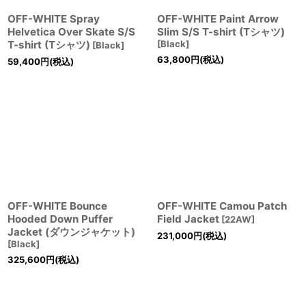
OFF-WHITE Spray
OFF-WHITE Paint Arrow
Helvetica Over Skate S/S
Slim S/S T-shirt (Tシャツ)
T-shirt (Tシャツ)
[
Black
]
[
Black
]
63,800
円
(税込)
59,400
円
(税込)
OFF-WHITE Bounce
OFF-WHITE Camou Patch
Hooded Down Puffer
Field Jacket
[
22AW
]
Jacket (ダウンジャケット)
231,000
円
(税込)
[
Black
]
325,600
円
(税込)