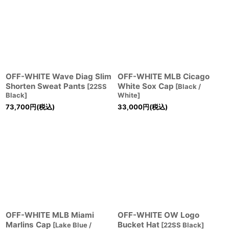
OFF-WHITE Wave Diag Slim
OFF-WHITE MLB Cicago
Shorten Sweat Pants
White Sox Cap
[
22SS
[
Black /
Black
]
White
]
73,700
円
(税込)
33,000
円
(税込)
OFF-WHITE MLB Miami
OFF-WHITE OW Logo
Marlins Cap
Bucket Hat
[
Lake Blue /
[
22SS Black
]