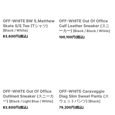
絞り込む
OFF-WHITE BW S,Matthew
OFF-WHITE Out Of Office
Skate S/S Tee (Tシャツ)
Calf Leather Sneaker (スニ
[
Black / White
]
ーカー)
[
Black / Black / White
]
83,600
円
(税込)
100,100
円
(税込)
OFF-WHITE Out Of Office
OFF-WHITE Caravaggio
Outlined Sneaker (スニーカ
Diag Slim Sweat Pants (ス
ー)
ウェットパンツ)
[
Black / Light Blue / White
]
[
Black
]
83,600
円
(税込)
79,200
円
(税込)