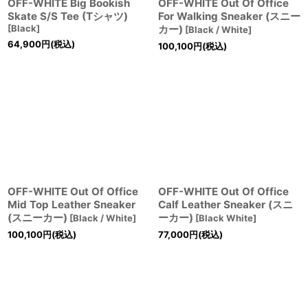
OFF-WHITE Big Bookish
OFF-WHITE Out Of Office
Skate S/S Tee (Tシャツ)
For Walking Sneaker (スニー
[
Black
]
カー)
[
Black / White
]
64,900
円
(税込)
100,100
円
(税込)
OFF-WHITE Out Of Office
OFF-WHITE Out Of Office
Mid Top Leather Sneaker
Calf Leather Sneaker (スニ
(スニーカー)
ーカー)
[
Black / White
]
[
Black White
]
100,100
円
(税込)
77,000
円
(税込)