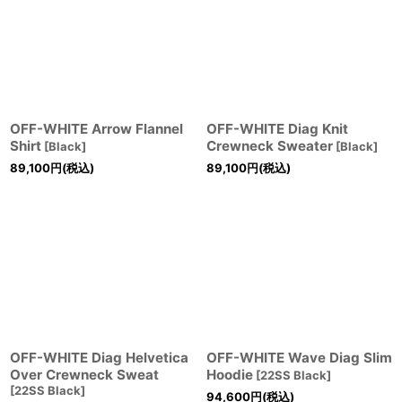
OFF-WHITE Arrow Flannel
OFF-WHITE Diag Knit
Shirt
Crewneck Sweater
[
Black
]
[
Black
]
89,100
円
(税込)
89,100
円
(税込)
OFF-WHITE Diag Helvetica
OFF-WHITE Wave Diag Slim
Over Crewneck Sweat
Hoodie
[
22SS Black
]
[
22SS Black
]
94,600
円
(税込)