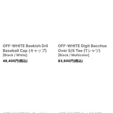
OFF-WHITE Bookish Dril
OFF-WHITE Digit Bacchus
Baseball Cap (キャップ)
Over S/S Tee (Tシャツ)
[
Black / White
]
[
Black / Multicolor
]
48,400
円
(税込)
83,600
円
(税込)