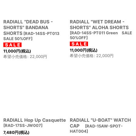
RADIALL "DEAD BUS -
RADIALL "WET DREAM -
SHORTS" BANDANA
SHORTS" ALOHA SHORTS
SHORTS
[
RAD-14SS-PT011 Green SALE
[
RAD-14SS-PT013
50%OFF
]
SALE 50%OFF
]
11,000
円
(税込)
11,000
円
(税込)
希望小売価格
:
22,000
円
希望小売価格
:
22,000
円
RADIALL Hop Up Casquette
RADIALL "U-BOAT" WATCH
[
RAD-17SS-JW007
]
CAP
[
RAD-15AW-SPOT-
HAT004
]
7,480
円
(税込)