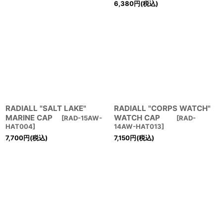
6,380
円
(税込)
RADIALL "SALT LAKE"
RADIALL "CORPS WATCH"
MARINE CAP
WATCH CAP
[
RAD-15AW-
[
RAD-
HAT004
]
14AW-HAT013
]
7,700
円
(税込)
7,150
円
(税込)