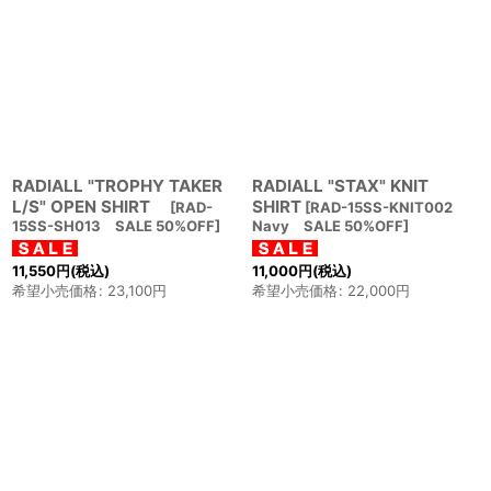
RADIALL "TROPHY TAKER
RADIALL "STAX" KNIT
L/S" OPEN SHIRT
SHIRT
[
RAD-
[
RAD-15SS-KNIT002
15SS-SH013 SALE 50%OFF
]
Navy SALE 50%OFF
]
11,550
円
(税込)
11,000
円
(税込)
希望小売価格
:
23,100
円
希望小売価格
:
22,000
円