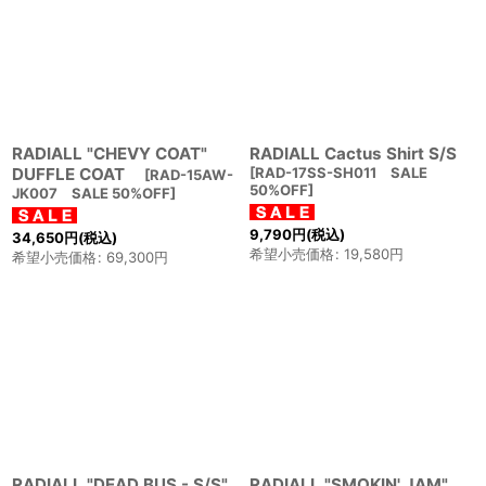
表示数
:
在庫あり
並び順
:
RADIALL "CHEVY COAT"
RADIALL Cactus Shirt S/S
絞り込む
DUFFLE COAT
[
RAD-17SS-SH011 SALE
[
RAD-15AW-
50%OFF
]
JK007 SALE 50%OFF
]
9,790
円
(税込)
34,650
円
(税込)
希望小売価格
:
19,580
円
希望小売価格
:
69,300
円
RADIALL "DEAD BUS - S/S"
RADIALL "SMOKIN' JAM"