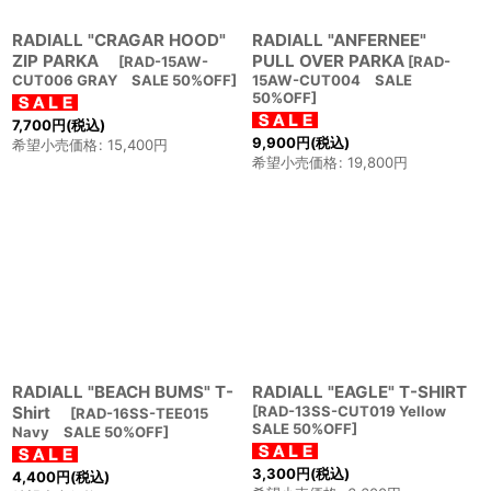
RADIALL "CRAGAR HOOD"
RADIALL "ANFERNEE"
ZIP PARKA
PULL OVER PARKA
[
RAD-15AW-
[
RAD-
CUT006 GRAY SALE 50%OFF
]
15AW-CUT004 SALE
50%OFF
]
7,700
円
(税込)
9,900
円
(税込)
希望小売価格
:
15,400
円
希望小売価格
:
19,800
円
RADIALL "BEACH BUMS" T-
RADIALL "EAGLE" T-SHIRT
Shirt
[
RAD-13SS-CUT019 Yellow
[
RAD-16SS-TEE015
SALE 50%OFF
]
Navy SALE 50%OFF
]
3,300
円
(税込)
4,400
円
(税込)