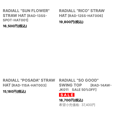
RADIALL "SUN FLOWER"
RADIALL "RICO" STRAW
STRAW HAT
HAT
[
RAD-13SS-
[
RAD-12SS-HAT006
]
SPOT-HAT001
]
19,800
円
(税込)
16,500
円
(税込)
RADIALL "POSADA" STRAW
RADIALL "SO GOOD"
HAT
SWING TOP
[
RAD-11SA-HAT003
]
[
RAD-14AW-
JK011 SALE 50%OFF
]
15,180
円
(税込)
18,700
円
(税込)
希望小売価格
:
37,400
円