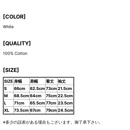
[COLOR]
White
[QUALITY]
100% Cotton
[SIZE]
SIZE
身幅
肩幅
着丈
袖丈
S
66cm
62.5cm
73cm
21.5cm
M
68.5cm
64cm
75cm
22.5cm
L
71cm
65.5cm
77cm
23.5cm
XL
73.5cm
67cm
79cm
24.5cm
※多少の誤差がある場合もございます。御了承下さい。