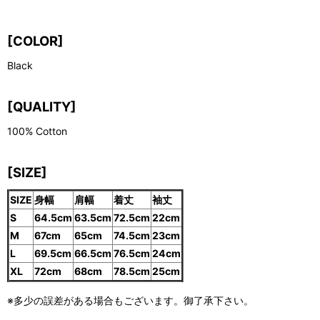
[COLOR]
Black
[QUALITY]
100% Cotton
[SIZE]
SIZE
身幅
肩幅
着丈
袖丈
S
64.5cm
63.5cm
72.5cm
22cm
M
67cm
65cm
74.5cm
23cm
L
69.5cm
66.5cm
76.5cm
24cm
XL
72cm
68cm
78.5cm
25cm
※多少の誤差がある場合もございます。御了承下さい。