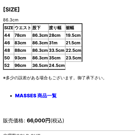
[SIZE]
86.3cm
SIZE
ウエスト
股下
渡り幅
裾幅
44
78cm
86.3cm
28cm
19.5cm
46
83cm
86.3cm
31m
21.5cm
48
88cm
86.3cm
33.5cm
22.5cm
50
93cm
86.3cm
35cm
23.5cm
52
96cm
36.5cm
24.5cm
※多少の誤差がある場合もございます。御了承下さい。
MASSES 商品一覧
販売価格
:
66,000
円
(税込)