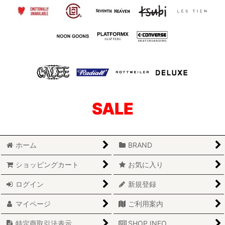
SALE
ホーム
BRAND
ショッピングカート
お気に入り
ログイン
新規登録
マイページ
ご利用案内
特定商取引法表示
SHOP INFO