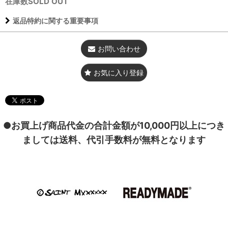
在庫数SOLD OUT
返品特約に関する重要事項
お問い合わせ
お気に入り登録
●お買上げ商品代金の合計金額が10,000円以上につき
ましては送料、代引手数料が無料となります