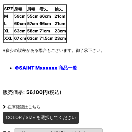
SIZE
身幅
肩幅
着丈
袖丈
M
59cm
55cm
66cm
21cm
L
60cm
57cm
66cm
21cm
XL
63cm
58cm
71cm
23cm
XXL
67 cm
63cm
71.5cm
23cm
※多少の誤差がある場合もございます。御了承下さい。
©SAINT Mxxxxxx 商品一覧
販売価格
:
56,100
円
(税込)
在庫確認はこちら
COLOR
/
SIZE
を選択してください