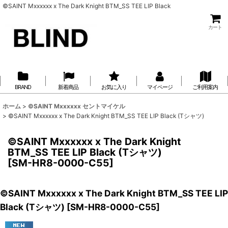
©SAINT Mxxxxxx x The Dark Knight BTM_SS TEE LIP Black
カート
BRAND
新着商品
お気に入り
マイページ
ご利用案内
ホーム
>
©SAINT Mxxxxxx セントマイケル
>
©SAINT Mxxxxxx x The Dark Knight BTM_SS TEE LIP Black (Tシャツ)
©SAINT Mxxxxxx x The Dark Knight
BTM_SS TEE LIP Black (Tシャツ)
[
SM-HR8-0000-C55
]
©SAINT Mxxxxxx x The Dark Knight BTM_SS TEE LIP
Black (Tシャツ)
[
SM-HR8-0000-C55
]