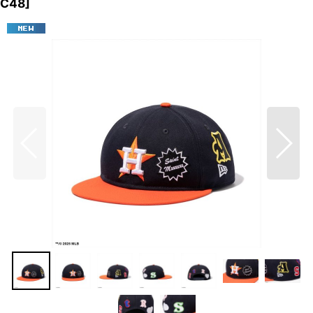
C48
]