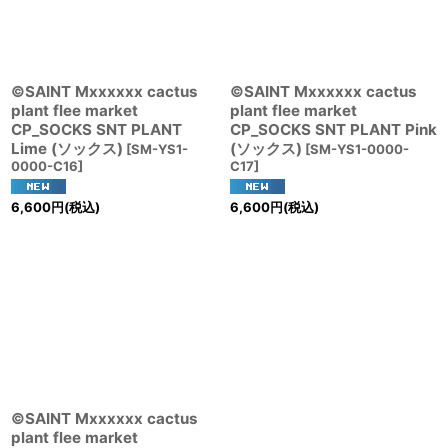
©SAINT Mxxxxxx cactus
©SAINT Mxxxxxx cactus
plant flee market
plant flee market
CP_SOCKS SNT PLANT
CP_SOCKS SNT PLANT Pink
Lime (ソックス)
(ソックス)
[
SM-YS1-
[
SM-YS1-0000-
0000-C16
]
C17
]
6,600
円
(税込)
6,600
円
(税込)
©SAINT Mxxxxxx cactus
plant flee market