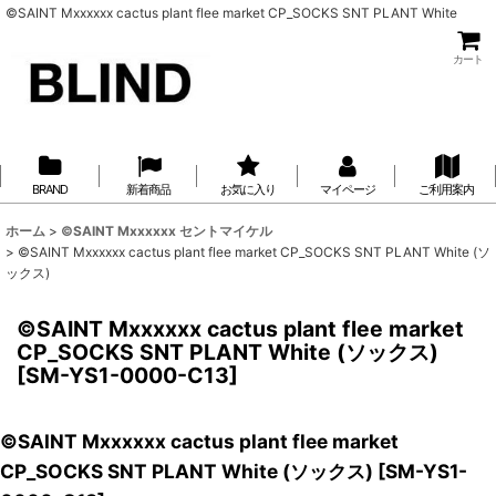
©SAINT Mxxxxxx cactus plant flee market CP_SOCKS SNT PLANT White
カート
BRAND
新着商品
お気に入り
マイページ
ご利用案内
ホーム
>
©SAINT Mxxxxxx セントマイケル
>
©SAINT Mxxxxxx cactus plant flee market CP_SOCKS SNT PLANT White (ソ
ックス)
©SAINT Mxxxxxx cactus plant flee market
CP_SOCKS SNT PLANT White (ソックス)
[
SM-YS1-0000-C13
]
©SAINT Mxxxxxx cactus plant flee market
CP_SOCKS SNT PLANT White (ソックス)
[
SM-YS1-