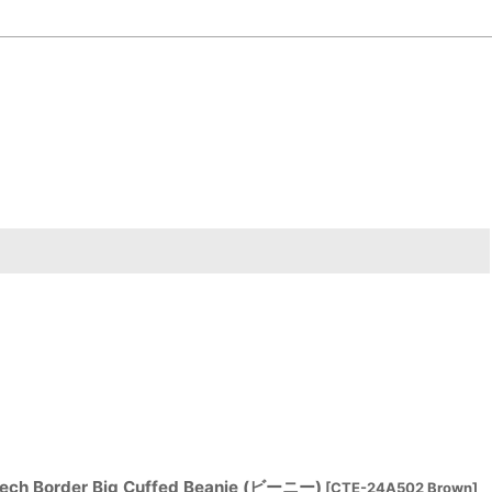
ch Border Big Cuffed Beanie (ビーニー)
[
CTE-24A502 Brown
]