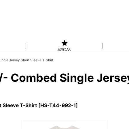
お気に入り
le Jersey Short Sleeve T-Shirt
Combed Single Jersey 
Sleeve T-Shirt
[
HS-T44-992-1
]