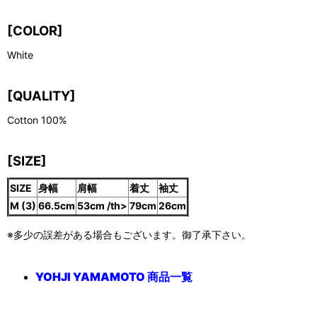
[COLOR]
White
[QUALITY]
Cotton 100%
[SIZE]
SIZE
身幅
肩幅
着丈
袖丈
M (3)
66.5cm
53cm /th>
79cm
26cm
※多少の誤差がある場合もございます。御了承下さい。
YOHJI YAMAMOTO 商品一覧