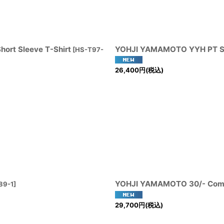
ort Sleeve T-Shirt
YOHJI YAMAMOTO YYH PT Sho
[
HS-T97-
26,400
円
(税込)
YOHJI YAMAMOTO 30/- Combed
89-1
]
29,700
円
(税込)