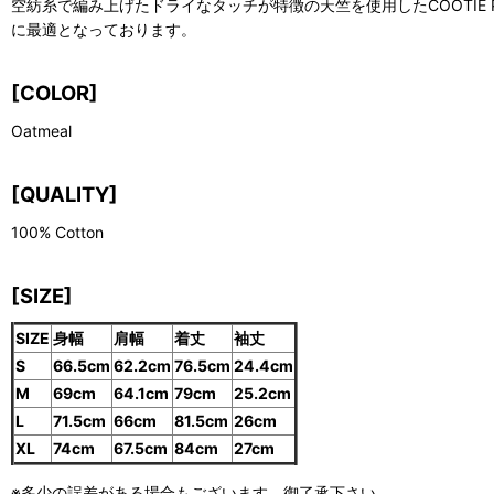
空紡糸で編み上げたドライなタッチが特徴の天竺を使用したCOOTIE PRODUC
に最適となっております。
[COLOR]
Oatmeal
[QUALITY]
100% Cotton
[SIZE]
SIZE
身幅
肩幅
着丈
袖丈
S
66.5cm
62.2cm
76.5cm
24.4cm
M
69cm
64.1cm
79cm
25.2cm
L
71.5cm
66cm
81.5cm
26cm
XL
74cm
67.5cm
84cm
27cm
※多少の誤差がある場合もございます。御了承下さい。