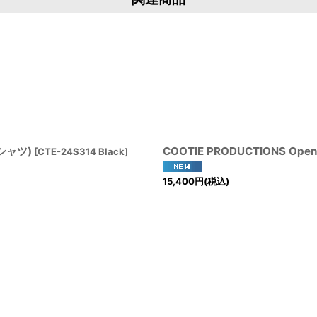
(Tシャツ)
COOTIE PRODUCTIONS Open E
[
CTE-24S314 Black
]
15,400
円
(税込)