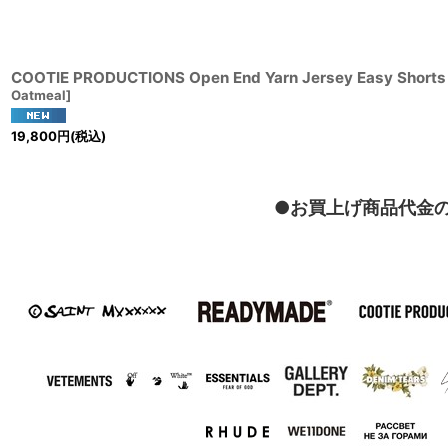
COOTIE PRODUCTIONS Open End Yarn Jersey Easy Shor
Oatmeal
]
19,800
円
(税込)
●お買上げ商品代金の