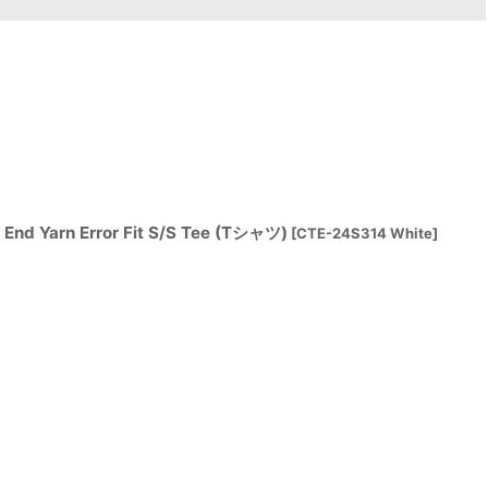
nd Yarn Error Fit S/S Tee (Tシャツ)
[
CTE-24S314 White
]