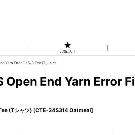
お気に入り
 Yarn Error Fit S/S Tee (Tシャツ)
Open End Yarn Error F
 Tee (Tシャツ)
[
CTE-24S314 Oatmeal
]