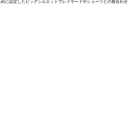
ャツ)。 着丈を長めに設定したビッグシルエットでレイヤードやショーツとの着合わせ