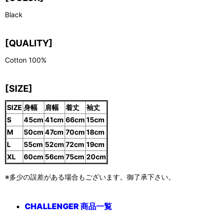
Black
[QUALITY]
Cotton 100%
[SIZE]
SIZE
身幅
肩幅
着丈
袖丈
S
45cm
41cm
66cm
15cm
M
50cm
47cm
70cm
18cm
L
55cm
52cm
72cm
19cm
XL
60cm
56cm
75cm
20cm
※多少の誤差がある場合もございます。御了承下さい。
CHALLENGER 商品一覧