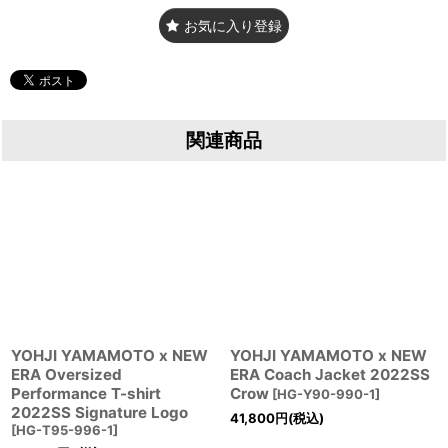
お気に入り登録
関連商品
YOHJI YAMAMOTO x NEW
YOHJI YAMAMOTO x NEW
ERA Oversized
ERA Coach Jacket 2022SS
Performance T-shirt
Crow
[
HG-Y90-990-1
]
2022SS Signature Logo
41,800
円
(税込)
[
HG-T95-996-1
]