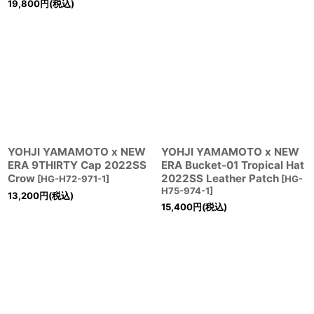
19,800
円
(税込)
YOHJI YAMAMOTO x NEW
YOHJI YAMAMOTO x NEW
ERA 9THIRTY Cap 2022SS
ERA Bucket-01 Tropical Hat
Crow
2022SS Leather Patch
[
HG-H72-971-1
]
[
HG-
H75-974-1
]
13,200
円
(税込)
15,400
円
(税込)