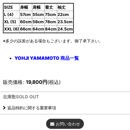
SIZE
身幅
肩幅
着丈
袖丈
L (4)
57cm
55cm
75cm
22cm
XL (5)
60cm
58cm
78cm
23.5cm
XXL (6)
66cm
64cm
84cm
24.5cm
※多少の誤差がある場合もございます。御了承下さい。
YOHJI YAMAMOTO 商品一覧
販売価格
:
19,800
円
(税込)
在庫数SOLD OUT
返品特約に関する重要事項
お問い合わせ