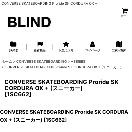
CONVERSE SKATEBOARDING Proride SK CORDURA OX +
カート
BRAND
新着商品
お気に入り
マイページ
ご利用案内
ホーム
>
CONVERSE SKATEBOARDING
>
+SERIES
>
CONVERSE SKATEBOARDING Proride SK CORDURA OX + (スニーカー)
CONVERSE SKATEBOARDING Proride SK
CORDURA OX + (スニーカー)
[
1SC662
]
CONVERSE SKATEBOARDING Proride SK CORDURA
OX + (スニーカー)
[
1SC662
]