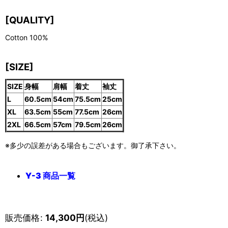
[QUALITY]
Cotton 100%
[SIZE]
SIZE
身幅
肩幅
着丈
袖丈
L
60.5cm
54cm
75.5cm
25cm
XL
63.5cm
55cm
77.5cm
26cm
2XL
66.5cm
57cm
79.5cm
26cm
※多少の誤差がある場合もございます。御了承下さい。
Y-3 商品一覧
販売価格
:
14,300
円
(税込)