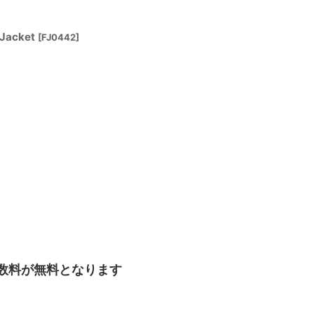
 Jacket
[
FJ0442
]
手数料が無料となります