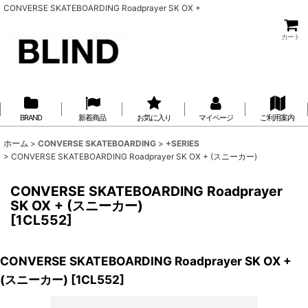
CONVERSE SKATEBOARDING Roadprayer SK OX +
カート
BRAND
新着商品
お気に入り
マイページ
ご利用案内
ホーム
>
CONVERSE SKATEBOARDING
>
+SERIES
>
CONVERSE SKATEBOARDING Roadprayer SK OX + (スニーカー)
CONVERSE SKATEBOARDING Roadprayer
SK OX + (スニーカー)
[
1CL552
]
CONVERSE SKATEBOARDING Roadprayer SK OX +
(スニーカー)
[
1CL552
]